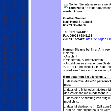
Sollten Sie Interesse an eine
rechtzeitig
an folgende Anschrif
werden können:
Günther Wenzel
Karl-Heeg-Strasse 5
63773 Goldbach
Tel.
0171/1444010
Fax.
06021 / 5841133
e-mail Kontakt:
Infos / Anfragen /
Nennen Sie uns bei Ihrer Anfrage
> Name
> Anschrift
> Miettermin / Alternativtermin
> Anzahl der zu erwartenden Gäste
> Art der Feierlichkeit ( z.B. Silberho
> Wird eine Service-Unterstützung 
Bitte beachten Sie allerdings...
... dass der/die Mieter/in
persönlic
muss.
... dass eine Mitgliedschaft
des/r M
des Vereinsheims
mindestens 2 J
... dass eine Anmietung von Mitglie
möglich ist.
... dass Mietwünsche im Zeitraum
0
Termine leider nicht realisiert wer