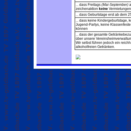
... dass Freitags
(Mai-September)
a
zeichenaktion
keine
Vermietungen 
... dass Geburtstage erst ab dem 
... dass keine Kindergeburtstage, 
Jugend-Partys, keine Klassenfeste
können
... dass der gesamte Getränkebez
über unsere Vereinsheimverwaltung
Wir selbst führen jedoch ein reich
alkoholfreien Getränken.