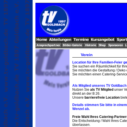
Verein
Location für Ihre Familien-Feier g
Sie suchen ein Räumlichkeit für Ihre
Sie möchten die Gestaltung / Dek
Sie möchten einen Catering-Servic
Als Mitglied unseres TV Goldbach s
Nutzen Sie
als TV Mitglied
unser Ve
direkt an der B 26.
Unsere
barrierefreie Location
biete
Details stimmen Sie bitte in ein
Wenzel ab.
Freie Wahl Ihres Catering-Partner
Die Entscheidung / Wahl Ihres Cater
überlassen.