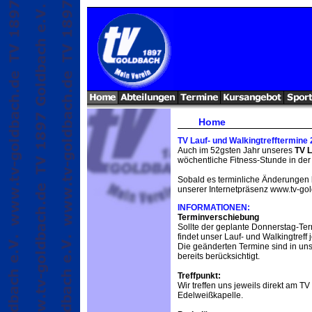
Home
TV Lauf- und Walkingtrefftermine
Auch im 52gsten Jahr unseres
TV L
wöchentliche Fitness-Stunde in der
Sobald es terminliche Änderungen bz
unserer Internetpräsenz www.tv-go
INFORMATIONEN:
Terminverschiebung
Sollte der geplante Donnerstag-Term
findet unser Lauf- und Walkingtreff 
Die geänderten Termine sind in u
bereits berücksichtigt.
Treffpunkt:
Wir treffen uns jeweils direkt am T
Edelweißkapelle.