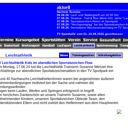
aktuell
Nächste Termine:
06.08.26:
Lauf- und Walkingtreff um 18:30 Uhr
07.08.26:
Shadow - Trail & Run (More Info: siehe "Lau
07.08.26:
Sportabzeichen-Aktion im Sportpark
07.08.26:
"Hochsprungtag" bei der Sportabzeichen-A
07.08.26:
Gemütlicher Wochenendeinstieg im TV Spor
TV Sporthalle vom 01.-16.08.2026 geschlossen
Leichtathletik
V Leichtathletik Kids im abendlichen Sportabzeichen Flow
m Montag, 17.06.24 lud die Leichtathletik Trainierin Susanne Wenzel ihre
chützlinge zur abendlichen Sportabzeichenaktion in den TV Sportpark ein.
und 40 Nachwuchs Leichtathleten/innen waren bei angenehmen äußeren
ahmenbedingungen motiviert bei der Sache und nahmen die
eistungsanforder-
ngen beim Laufen, Werfen und Springen erfolgreich in Angriff.
in herzliches Dankeschön an unsere Trainerin Susanne, sowie allen
eilnehmenden Kindern, unserem Sportabzeichen Obleute-Team, den
nterstützenden Eltern und nicht zuletzt den Helferinnen aus dem Hauptverein.