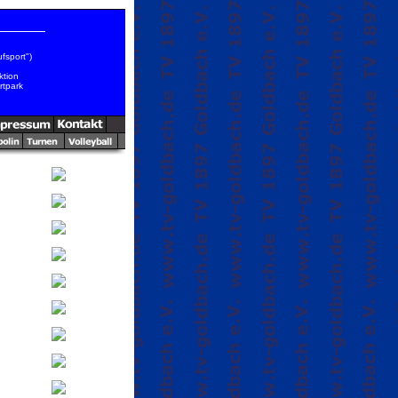
fsport")
ktion
tpark