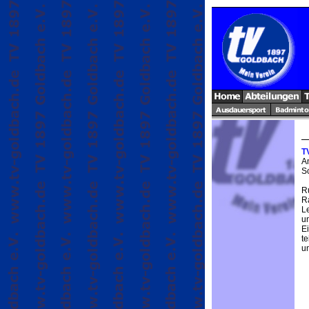
T
A
S
R
R
L
u
E
t
u