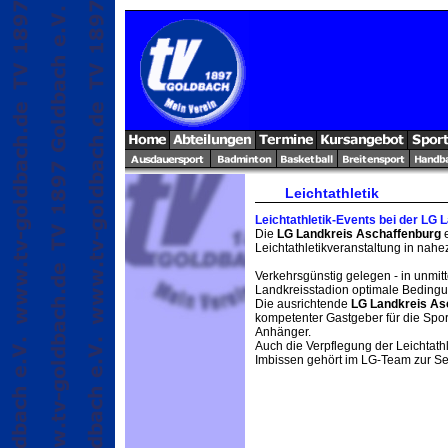
Leichtathletik
Leichtathletik-Events bei der LG
Die
LG Landkreis Aschaffenburg
e
Leichtathletikveranstaltung in nah
Verkehrsgünstig gelegen - in unmitt
Landkreisstadion optimale Bedingun
Die ausrichtende
LG Landkreis As
kompetenter Gastgeber für die Spor
Anhänger.
Auch die Verpflegung der Leichtathl
Imbissen gehört im LG-Team zur Sel