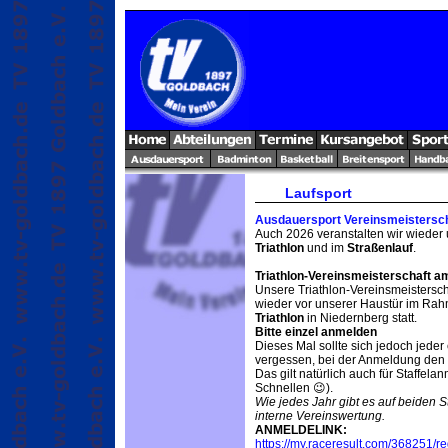
Laufsport
Ausdauersport Vereinsmeistersc
Auch 2026 veranstalten wir wieder
Triathlon
und im
Straßenlauf
.
Triathlon-Vereinsmeisterschaft a
Unsere Triathlon-Vereinsmeistersch
wieder vor unserer Haustür im Ra
Triathlon
in Niedernberg statt.
Bitte einzel anmelden
Dieses Mal sollte sich jedoch jeder
vergessen, bei der Anmeldung den
Das gilt natürlich auch für Staffel
Schnellen 😉).
Wie jedes Jahr gibt es auf beiden 
interne Vereinswertung.
ANMELDELINK:
https://my.raceresult.com/368251/re