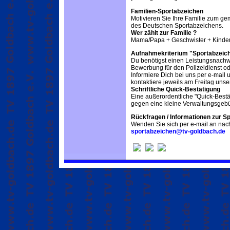
Familien-Sportabzeichen
Motivieren Sie Ihre Familie zum g
des Deutschen Sportabzeichens.
Wer zählt zur Familie ?
Mama/Papa + Geschwister + Kinder
Aufnahmekriterium "Sportabzeic
Du benötigst einen Leistungsnachw
Bewerbung für den Polizeidienst od
Informiere Dich bei uns per e-mail 
kontaktiere jeweils am Freitag uns
Schriftliche Quick-Bestätigung
Eine außerordentliche "Quick-Bestät
gegen eine kleine Verwaltungsgebü
Rückfragen / Informationen zur S
Wenden Sie sich per e-mail an nac
sportabzeichen@tv-goldbach.de