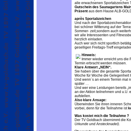
alle erwachsenen Sportabzeichen 
Gutschein des Saunagartens Mai
Präsent
aus dem Hause ALB-GOL
après Sportabzeichen
Und nach der Sportabzeichenaktion 
bei schöner Witterung auf der Terra
Sommer- zeit,sondern auch weiterh
wir alle Interessenten und Fitnessb
herzlich einladen.
Auch wer sich nicht sportlich betät
geselligen Freitags-Treff eingelade
Hinweis:
Immer wieder erreicht uns die
Termin erbracht werden müssen.
Klare Antwort „NEIN“.
Sie haben über die gesamte Sporta
Woche für Woche die Gelegenheit I
Und wenn´s an einem Termin mal nic
später …
Und wer eine Leistungen bereits „im
an der Aktion teilnehmen und u.U.
aufstellen.
Also klare Ansage:
Überwinden Sie ihren inneren Sc
vorbei, denn für die Teilnahme ist
k
Was kostet mich die Teilnahme ?
Der TV Goldbach übernimmt die Kos
Urkunde und Anstecknadel)
.