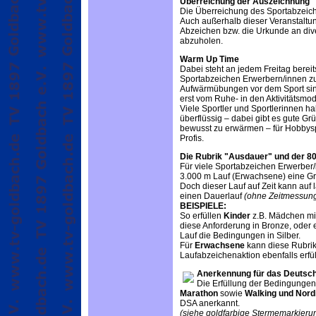
Überreichung der Auszeichnung
Die Überreichung des Sportabzeic
Auch außerhalb dieser Veranstaltung
Abzeichen bzw. die Urkunde an dive
abzuholen.
Warm Up Time
Dabei steht an jedem Freitag berei
Sportabzeichen Erwerbern/innen z
Aufwärmübungen vor dem Sport sin
erst vom Ruhe- in den Aktivitätsmo
Viele Sportler und Sportlerinnen h
überflüssig – dabei gibt es gute Gr
bewusst zu erwärmen – für Hobbysp
Profis.
Die Rubrik "Ausdauer" und der 8
Für viele Sportabzeichen Erwerber/i
3.000 m Lauf (Erwachsene) eine Gr
Doch dieser Lauf auf Zeit kann au
einen Dauerlauf
(ohne Zeitmessung
BEISPIELE:
So erfüllen
Kinder
z.B. Mädchen mit
diese Anforderung in Bronze, oder 
Lauf die Bedingungen in Silber.
Für
Erwachsene
kann diese Rubrik 
Laufabzeichenaktion ebenfalls erfül
Anerkennung für das Deutsc
Die Erfüllung der Bedingungen
Marathon
sowie
Walking und Nord
DSA anerkannt.
(siehe goldfarbige Stermemarkieru