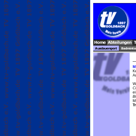
M
K
A
W
C
e
B
M
T