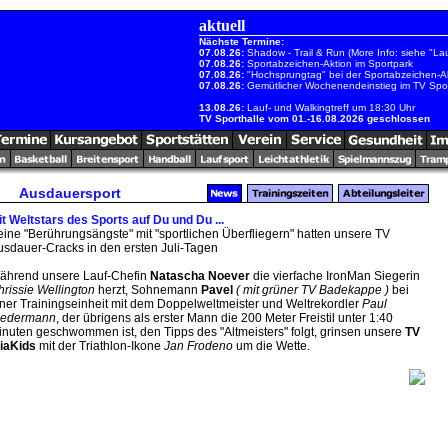
aktuell
Nächste Termine:
07.08.26:
Shadow - Trail & Run (More Info: siehe "Lau
07.08.26:
Sportabzeichen-Aktion im Sportpark
07.08.26:
"Hochsprungtag" bei der Sportabzeichen-A
07.08.26:
Gemütlicher Wochenendeinstieg im TV Spor
13.08.26:
Lauf- und Walkingtreff um 18:30 Uhr
TV Sporthalle vom 01.-16.08.2026 geschlossen
Ausdauersport
it Weltstars des Sports auf Du und Du ...
eine "Berührungsängste" mit "sportlichen Überfliegern" hatten unsere TV
usdauer-Cracks in den ersten Juli-Tagen
ährend unsere Lauf-Chefin
Natascha Noever
die vierfache IronMan Siegerin
hrissie Wellington
herzt, Sohnemann
Pavel
( mit grüner TV Badekappe )
bei
iner Trainingseinheit mit dem Doppelweltmeister und Weltrekordler
Paul
iedermann
, der übrigens als erster Mann die 200 Meter Freistil unter 1:40
inuten geschwommen ist, den Tipps des "Altmeisters" folgt, grinsen unsere
TV
riaKids
mit der Triathlon-Ikone
Jan Frodeno
um die Wette.