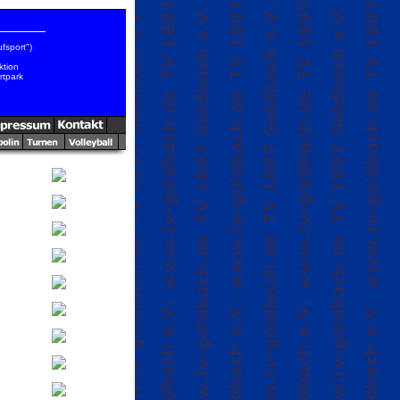
fsport")
ktion
tpark